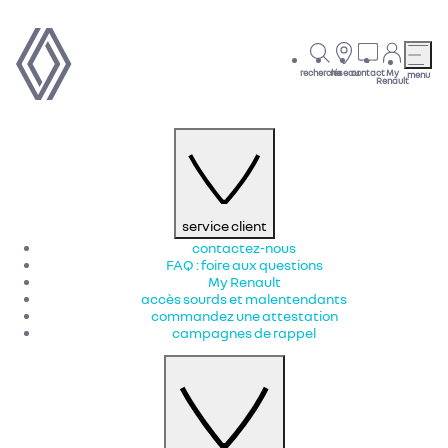
recherche
réseau
contact
My
menu
Renault
service client
contactez-nous
FAQ : foire aux questions
My Renault
accès sourds et malentendants
commandez une attestation
campagnes de rappel