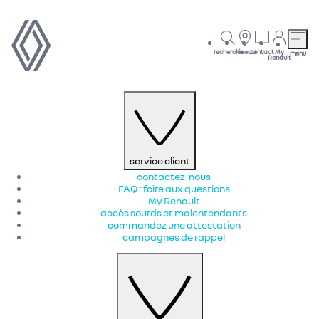
recherche
réseau
contact
My
menu
Renault
service client
contactez-nous
FAQ : foire aux questions
My Renault
accès sourds et malentendants
commandez une attestation
campagnes de rappel