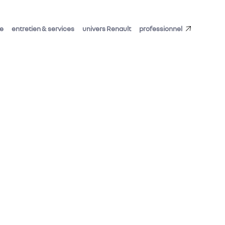
de
entretien & services
univers Renault
professionnel