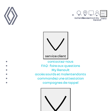
recherche
réseau
contact
My
menu
Renault
service client
contactez-nous
FAQ : foire aux questions
My Renault
accès sourds et malentendants
commandez une attestation
campagnes de rappel