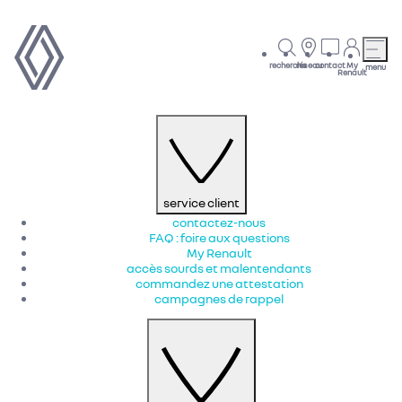
recherche
réseau
contact
My
menu
Renault
service client
contactez-nous
FAQ : foire aux questions
My Renault
accès sourds et malentendants
commandez une attestation
campagnes de rappel