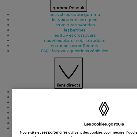
gamme Renault
nos véhicules par gamme
les voitures électriques
les voitures hybrides
les berlines
les SUV et crossovers
nos véhicules à mobilité réduite
nos accessoires Renault​
FAQ : foire aux questions véhicules
liens directs
configurez votre véhicule
réservez votre essai
téléchargez une brochure
découvrez toutes nos offres véhicules
consommations des véhicules
normes et réglementations
recyclez votre véhicule
Les cookies, ça roule
voir les véhicules en stock
Notre site et
ses partenaires
utilisent des cookies pour mesurer l'audi