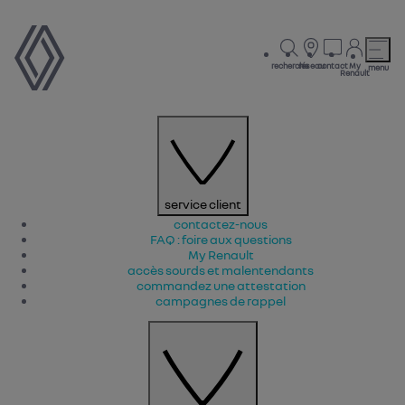
recherche
réseau
contact
My
menu
Renault
service client
contactez-nous
FAQ : foire aux questions
My Renault
accès sourds et malentendants
commandez une attestation
campagnes de rappel